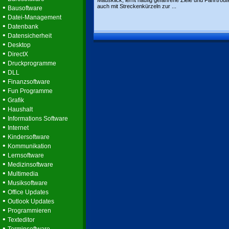
Mausklick, lernt häufig gefahrene Ziele und Fahrtroute
•
auch mit Streckenkürzeln zur ...
Bausoftware
•
Datei-Management
•
Datenbank
•
Datensicherheit
•
Desktop
•
DirectX
•
Druckprogramme
•
DLL
•
Finanzsoftware
•
Fun Programme
•
Grafik
•
Haushalt
•
Informations Software
•
Internet
•
Kindersoftware
•
Kommunikation
•
Lernsoftware
•
Medizinsoftware
•
Multimedia
•
Musiksoftware
•
Office Updates
•
Outlook Updates
•
Programmieren
•
Texteditor
•