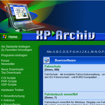
Als Startseite festlegen
Zu Favoriten hinzufügen
Alle
A
B
C
D
E
F
G
H
I
J
K
L
M
N
O
P
|
|
|
|
|
|
|
|
|
|
|
|
|
|
|
|
Programm eintragen
Buerosoftware
Forum
Newsletter
Fahrschule
Neue Downloads
(Demo, 499)
Top Downloads
FahrSchule - die komplette Fahrschulverwaltung - unt
den EU-Führerschein - voll EURO-kompatibel ...
CGI Scripte
PHP-Scripte
ASP-Scripte
Hardware Treiber
Fahrtenbuch mmm/fb4
•
Ahnenforschung
(Demo, ?)
•
Antivirus
Fahrtenbuch mmm/fb4 für Windows. Eingabe von Fah
•
Bürosoftware