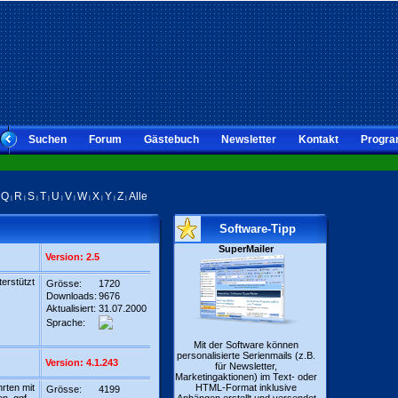
Suchen
Forum
Gästebuch
Newsletter
Kontakt
Progra
Q
R
S
T
U
V
W
X
Y
Z
Alle
|
|
|
|
|
|
|
|
|
|
|
Software-Tipp
SuperMailer
Version: 2.5
erstützt
Grösse:
1720
Downloads:
9676
Aktualisiert:
31.07.2000
Sprache:
Mit der Software können
personalisierte Serienmails (z.B.
Version: 4.1.243
für Newsletter,
Marketingaktionen) im Text- oder
rten mit
HTML-Format inklusive
Grösse:
4199