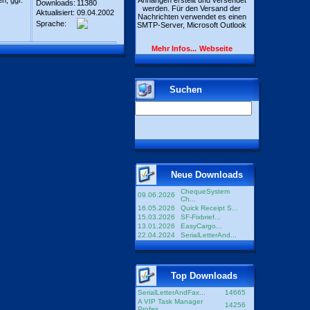
n, ggf.
Anhängen erstellt und versendet
Downloads:
11380
werden. Für den Versand der
Aktualisiert:
09.04.2002
Nachrichten verwendet es einen
Sprache:
SMTP-Server, Microsoft Outlook
Mehr Infos...
Webseite
Suchen
Neue Downloads
ChequeSystem
09.06.2026
Ch...
16.05.2026
Quick Receipt S...
15.03.2026
SF-Fixbrief...
13.01.2026
EasyCargo...
22.04.2024
SerialLetterAnd...
Top Downloads
SerialLetterAndFax...
14665
A VIP Task Manager
14256
Profes...