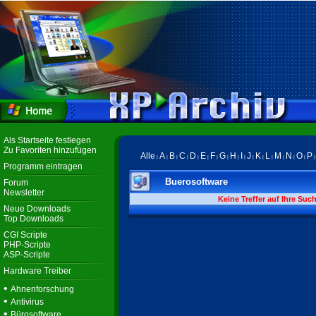
Als Startseite festlegen
Zu Favoriten hinzufügen
Alle
A
B
C
D
E
F
G
H
I
J
K
L
M
N
O
P
|
|
|
|
|
|
|
|
|
|
|
|
|
|
|
|
Programm eintragen
Buerosoftware
Forum
Newsletter
Keine Treffer auf Ihre Suc
Neue Downloads
Top Downloads
CGI Scripte
PHP-Scripte
ASP-Scripte
Hardware Treiber
•
Ahnenforschung
•
Antivirus
•
Bürosoftware