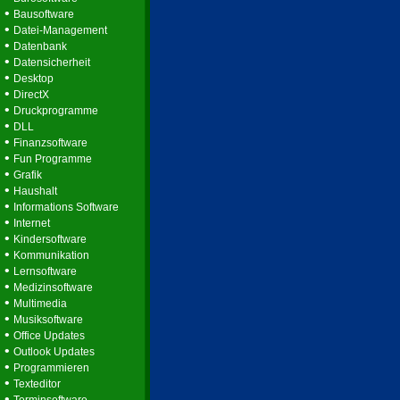
•
Bausoftware
•
Datei-Management
•
Datenbank
•
Datensicherheit
•
Desktop
•
DirectX
•
Druckprogramme
•
DLL
•
Finanzsoftware
•
Fun Programme
•
Grafik
•
Haushalt
•
Informations Software
•
Internet
•
Kindersoftware
•
Kommunikation
•
Lernsoftware
•
Medizinsoftware
•
Multimedia
•
Musiksoftware
•
Office Updates
•
Outlook Updates
•
Programmieren
•
Texteditor
•