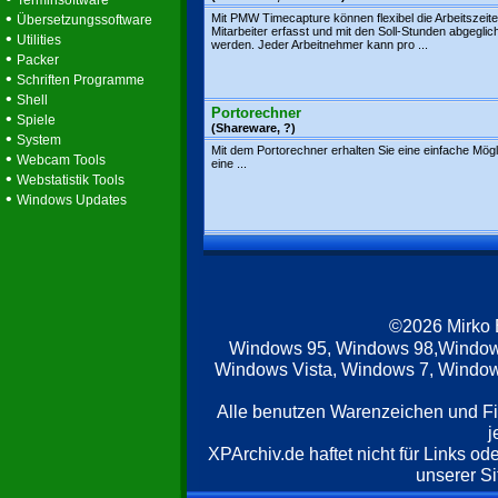
Terminsoftware
•
Mit PMW Timecapture können flexibel die Arbeitszeit
Übersetzungssoftware
Mitarbeiter erfasst und mit den Soll-Stunden abgeglic
•
Utilities
werden. Jeder Arbeitnehmer kann pro ...
•
Packer
•
Schriften Programme
•
Shell
Portorechner
•
Spiele
(Shareware, ?)
•
System
Mit dem Portorechner erhalten Sie eine einfache Mögl
•
Webcam Tools
eine ...
•
Webstatistik Tools
•
Windows Updates
©2026 Mirko
Windows 95, Windows 98,Window
Windows Vista, Windows 7, Windows
Alle benutzen Warenzeichen und F
j
XPArchiv.de haftet nicht für Links o
unserer Si