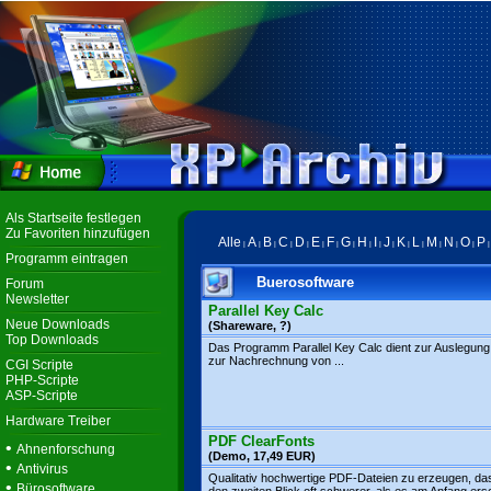
Als Startseite festlegen
Zu Favoriten hinzufügen
Alle
A
B
C
D
E
F
G
H
I
J
K
L
M
N
O
P
|
|
|
|
|
|
|
|
|
|
|
|
|
|
|
|
Programm eintragen
Buerosoftware
Forum
Newsletter
Parallel Key Calc
Neue Downloads
(Shareware, ?)
Top Downloads
Das Programm Parallel Key Calc dient zur Auslegung
zur Nachrechnung von ...
CGI Scripte
PHP-Scripte
ASP-Scripte
Hardware Treiber
PDF ClearFonts
•
Ahnenforschung
(Demo, 17,49 EUR)
•
Antivirus
Qualitativ hochwertige PDF-Dateien zu erzeugen, das
•
Bürosoftware