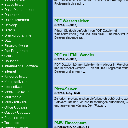
den zweiten Blick oft schwerer, als es am Anfang ersc
•
Problematisch sind ...
Bausoftware
•
Datei-Management
•
Datenbank
•
Datensicherheit
PDF Wasserzeichen
•
Desktop
(Demo, 19,99 €)
•
DirectX
Fügen Sie doch einfach Ihren PDF Dateien ein
Wasserzeichen (Text und Bild) hinzu. Das markiert 
•
Druckprogramme
Dateien eindeutig als ...
•
DLL
•
Finanzsoftware
•
Fun Programme
PDF zu HTML Wandler
•
Grafik
(Demo, 29,99 €)
•
Haushalt
PDF-Dateien können ja leider nicht wieder im Word g
•
Informations Software
und bearbeitet werden... Falsch! Das Programm öffn
•
Internet
Dateien und erkennt ...
•
Kindersoftware
•
Kommunikation
•
Lernsoftware
Pizza-Server
•
Medizinsoftware
(Demo, 699,- DM)
•
Multimedia
Zu jedem professionellen Lieferbetrieb gehört eine au
•
Musiksoftware
Software, mit der Sie Ihre Bestellungen aufnehmen, v
und auswerten können. Der "Pizza ...
•
Office Updates
•
Outlook Updates
•
Programmieren
•
Texteditor
PMW Timecapture
•
(Shareware, ab 39.00 €)