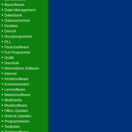
•
Bausoftware
•
Datei-Management
•
Datenbank
•
Datensicherheit
•
Desktop
•
DirectX
•
Druckprogramme
•
DLL
•
Finanzsoftware
•
Fun Programme
•
Grafik
•
Haushalt
•
Informations Software
•
Internet
•
Kindersoftware
•
Kommunikation
•
Lernsoftware
•
Medizinsoftware
•
Multimedia
•
Musiksoftware
•
Office Updates
•
Outlook Updates
•
Programmieren
•
Texteditor
•