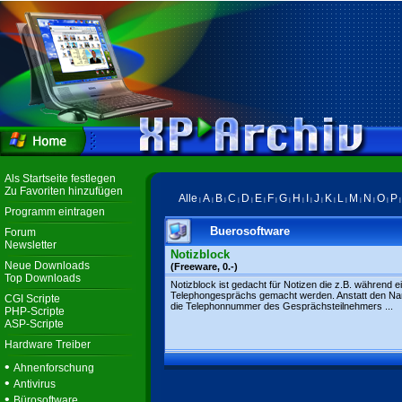
Als Startseite festlegen
Zu Favoriten hinzufügen
Alle
A
B
C
D
E
F
G
H
I
J
K
L
M
N
O
P
|
|
|
|
|
|
|
|
|
|
|
|
|
|
|
|
Programm eintragen
Buerosoftware
Forum
Newsletter
Notizblock
Neue Downloads
(Freeware, 0.-)
Top Downloads
Notizblock ist gedacht für Notizen die z.B. während e
Telephongesprächs gemacht werden. Anstatt den N
CGI Scripte
die Telephonnummer des Gesprächsteilnehmers ...
PHP-Scripte
ASP-Scripte
Hardware Treiber
•
Ahnenforschung
•
Antivirus
•
Bürosoftware