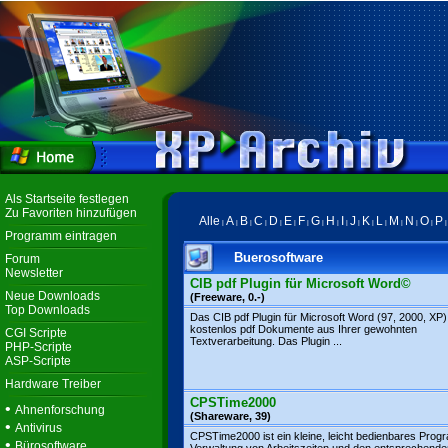
Als Startseite festlegen
Zu Favoriten hinzufügen
Alle
A
B
C
D
E
F
G
H
I
J
K
L
M
N
O
P
|
|
|
|
|
|
|
|
|
|
|
|
|
|
|
|
Programm eintragen
Buerosoftware
Forum
Newsletter
CIB pdf Plugin für Microsoft Word©
Neue Downloads
(Freeware, 0.-)
Top Downloads
Das CIB pdf Plugin für Microsoft Word (97, 2000, XP)
kostenlos pdf Dokumente aus Ihrer gewohnten
CGI Scripte
Textverarbeitung. Das Plugin ...
PHP-Scripte
ASP-Scripte
Hardware Treiber
CPSTime2000
•
Ahnenforschung
(Shareware, 39)
•
Antivirus
CPSTime2000 ist ein kleine, leicht bedienbares Pro
•
Bürosoftware