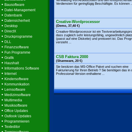
Verwaltung von Arbeitszeiten und den entsprechende
•
Verdiensten für geringfügig Beschäftigte. Es können ..
Bausoftware
•
Datei-Management
•
Datenbank
•
Datensicherheit
Creative-Wordprocessor
•
Desktop
(Demo, 37,40 €)
•
DirectX
Creative-Wordprocessor ist ein Textverarbeitungsp
dass zugleich sehr leistungsfähig, ungewöhnlich pla
•
Druckprogramme
(passt auf eine Diskette) und preiswert ist. Das Pro
•
DLL
versteht ...
•
Finanzsoftware
•
Fun Programme
CSB Faktura 2000
•
Grafik
(Shareware, 20 €)
•
Haushalt
Sie besitzen das MS-Office Paket und suchen eine
•
Informations Software
Fakturierung für Ihren Betrieb ? Sie benötigen das in 
•
Internet
Professional-Version enthaltene ...
•
Kindersoftware
•
Kommunikation
•
Lernsoftware
•
Medizinsoftware
•
Multimedia
•
Musiksoftware
•
Office Updates
•
Outlook Updates
•
Programmieren
•
Texteditor
•