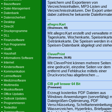
Speichern und Exportieren von
•
Bausoftware
Verzeichnisinhalten, MP3-Listen und
•
Datei-Management
Verzeichnisstrukturen. Der Export unter
•
Datenbank
dabei zahlreiche bekannte Dateiformate
•
Datensicherheit
...
•
Desktop
allegro:Kart
•
DirectX
(Shareware, 48)
•
Druckprogramme
Mit allegro:Kart erstellt und verwaltete
•
DLL
Tageskarte, Wochenkarte, Speisenkart
•
Finanzsoftware
Getränkekarte. Die Speisen werden in e
•
Fun Programme
Speisen-Datenbank abgelegt und stehen
•
Grafik
•
Haushalt
CleverPrint
•
(Shareware, 39.95)
Informations Software
•
Internet
Mit CleverPrint können mehrere Seiten 
•
eine gedruckt, einzelne Seiten vor dem
Kindersoftware
•
entfernt und Fehldrucke mittels einer
Kommunikation
Druckvorschau abgebrochen ...
•
Lernsoftware
•
Medizinsoftware
CIB pdf brewer 64 Bit
•
Multimedia
(Freeware)
•
Musiksoftware
Erzeugt kostenlos PDF Dateien aus
•
Office Updates
Windows-Anwendungen (serverfähig) m
•
Outlook Updates
Dateigrößen-Optimierung, PDF
•
Programmieren
Verschlüsselung, Schriftarteneinbettung
•
Texteditor
Wasserzeichen, Hyperlinks, Briefpapier
•