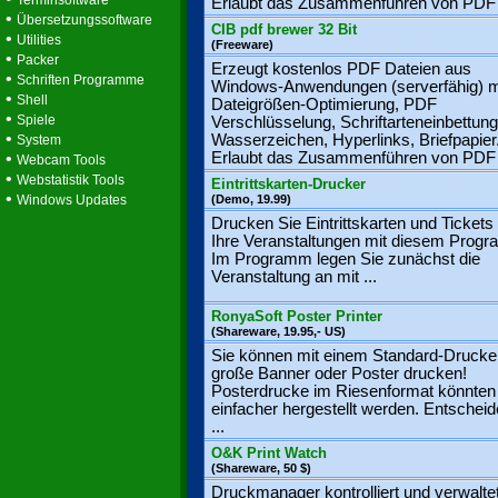
Terminsoftware
Erlaubt das Zusammenführen von PDF .
•
Übersetzungssoftware
CIB pdf brewer 32 Bit
•
Utilities
(Freeware)
•
Packer
Erzeugt kostenlos PDF Dateien aus
•
Schriften Programme
Windows-Anwendungen (serverfähig) m
•
Shell
Dateigrößen-Optimierung, PDF
•
Spiele
Verschlüsselung, Schriftarteneinbettung
•
Wasserzeichen, Hyperlinks, Briefpapier
System
•
Erlaubt das Zusammenführen von PDF .
Webcam Tools
•
Webstatistik Tools
Eintrittskarten-Drucker
•
Windows Updates
(Demo, 19.99)
Drucken Sie Eintrittskarten und Tickets 
Ihre Veranstaltungen mit diesem Prog
Im Programm legen Sie zunächst die
Veranstaltung an mit ...
RonyaSoft Poster Printer
(Shareware, 19.95,- US)
Sie können mit einem Standard-Drucke
große Banner oder Poster drucken!
Posterdrucke im Riesenformat könnten 
einfacher hergestellt werden. Entscheid
...
O&K Print Watch
(Shareware, 50 $)
Druckmanager kontrolliert und verwalte