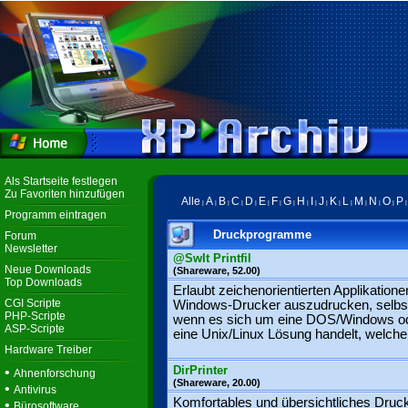
Als Startseite festlegen
Zu Favoriten hinzufügen
Alle
A
B
C
D
E
F
G
H
I
J
K
L
M
N
O
P
|
|
|
|
|
|
|
|
|
|
|
|
|
|
|
|
Programm eintragen
Druckprogramme
Forum
Newsletter
@SwIt Printfil
Neue Downloads
(Shareware, 52.00)
Top Downloads
Erlaubt zeichenorientierten Applikatione
CGI Scripte
Windows-Drucker auszudrucken, selbs
PHP-Scripte
wenn es sich um eine DOS/Windows o
ASP-Scripte
eine Unix/Linux Lösung handelt, welche 
Hardware Treiber
DirPrinter
•
Ahnenforschung
(Shareware, 20.00)
•
Antivirus
Komfortables und übersichtliches Druc
•
Bürosoftware