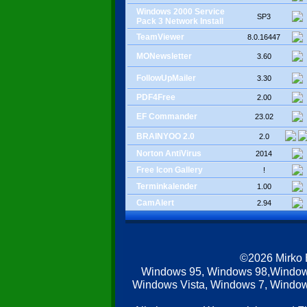
Windows 2000 Service
SP3
Pack 3 Network Install
TeamViewer
8.0.16447
MONewsletter
3.60
FollowUpMailer
3.30
PDF4Free
2.00
EF Commander
23.02
BRAINYOO 2.0
2.0
Norton AntiVirus
2014
Free Icon Gallery
!
Terminkalender
1.00
CamAlert
2.94
©2026 Mirko
Windows 95, Windows 98,Window
Windows Vista, Windows 7, Windows