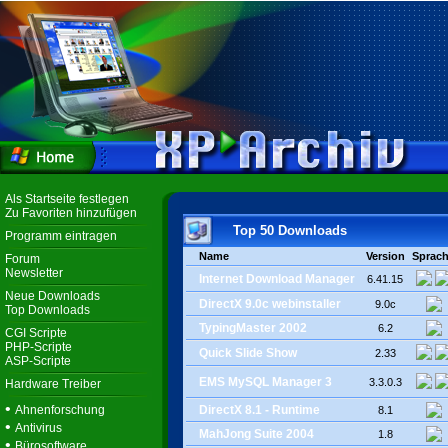
Als Startseite festlegen
Zu Favoriten hinzufügen
Top 50 Downloads
Programm eintragen
Name
Version
Sprac
Forum
Newsletter
Internet Download Manager
6.41.15
Neue Downloads
DirectX 9.0c webinstaller
9.0c
Top Downloads
TypingMaster 2002
6.2
CGI Scripte
PHP-Scripte
Quick Slide Show
2.33
ASP-Scripte
EMS MySQL Manager 3
3.3.0.3
Hardware Treiber
•
Ahnenforschung
DirectX 8.1 - Runtime
8.1
•
Antivirus
MahJong Suite 2004
1.8
•
Bürosoftware