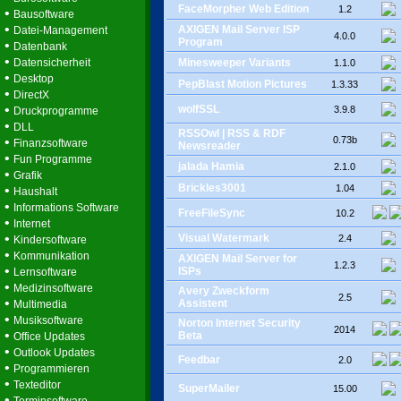
FaceMorpher Web Edition
1.2
•
Bausoftware
•
AXIGEN Mail Server ISP
Datei-Management
4.0.0
Program
•
Datenbank
•
Datensicherheit
Minesweeper Variants
1.1.0
•
Desktop
PepBlast Motion Pictures
1.3.33
•
DirectX
•
wolfSSL
3.9.8
Druckprogramme
•
DLL
RSSOwl | RSS & RDF
•
0.73b
Finanzsoftware
Newsreader
•
Fun Programme
jalada Hamia
2.1.0
•
Grafik
Brickles3001
•
1.04
Haushalt
•
Informations Software
FreeFileSync
10.2
•
Internet
•
Visual Watermark
2.4
Kindersoftware
•
Kommunikation
AXIGEN Mail Server for
1.2.3
•
ISPs
Lernsoftware
•
Medizinsoftware
Avery Zweckform
2.5
•
Assistent
Multimedia
•
Musiksoftware
Norton Internet Security
2014
•
Beta
Office Updates
•
Outlook Updates
Feedbar
2.0
•
Programmieren
•
Texteditor
SuperMailer
15.00
•