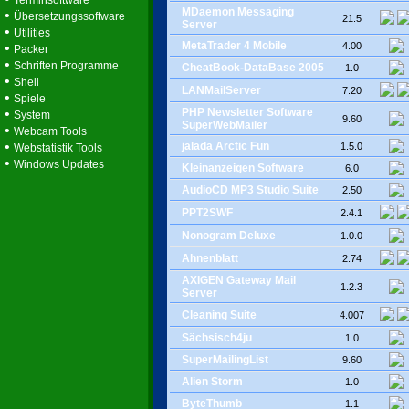
Terminsoftware
MDaemon Messaging
•
Übersetzungssoftware
21.5
Server
•
Utilities
MetaTrader 4 Mobile
•
4.00
Packer
•
Schriften Programme
CheatBook-DataBase 2005
1.0
•
Shell
LANMailServer
7.20
•
Spiele
•
PHP Newsletter Software
System
9.60
SuperWebMailer
•
Webcam Tools
•
jalada Arctic Fun
1.5.0
Webstatistik Tools
•
Windows Updates
Kleinanzeigen Software
6.0
AudioCD MP3 Studio Suite
2.50
PPT2SWF
2.4.1
Nonogram Deluxe
1.0.0
Ahnenblatt
2.74
AXIGEN Gateway Mail
1.2.3
Server
Cleaning Suite
4.007
Sächsisch4ju
1.0
SuperMailingList
9.60
Alien Storm
1.0
ByteThumb
1.1