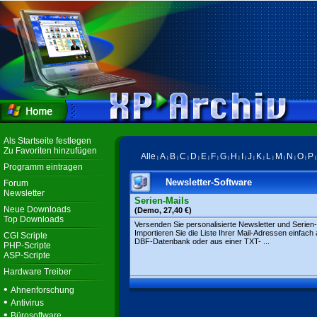
Als Startseite festlegen
Zu Favoriten hinzufügen
Alle
A
B
C
D
E
F
G
H
I
J
K
L
M
N
O
P
|
|
|
|
|
|
|
|
|
|
|
|
|
|
|
|
Programm eintragen
Newsletter-Software
Forum
Newsletter
Serien-Mails
Neue Downloads
(Demo, 27,40 €)
Top Downloads
Versenden Sie personalisierte Newsletter und Serien-
Importieren Sie die Liste Ihrer Mail-Adressen einfach 
CGI Scripte
DBF-Datenbank oder aus einer TXT- ...
PHP-Scripte
ASP-Scripte
Hardware Treiber
•
Ahnenforschung
•
Antivirus
•
Bürosoftware