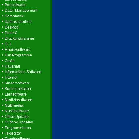
•
Bausoftware
•
Datei-Management
•
Datenbank
•
Datensicherheit
•
Desktop
•
DirectX
•
Druckprogramme
•
DLL
•
Finanzsoftware
•
Fun Programme
•
Grafik
•
Haushalt
•
Informations Software
•
Internet
•
Kindersoftware
•
Kommunikation
•
Lernsoftware
•
Medizinsoftware
•
Multimedia
•
Musiksoftware
•
Office Updates
•
Outlook Updates
•
Programmieren
•
Texteditor
•