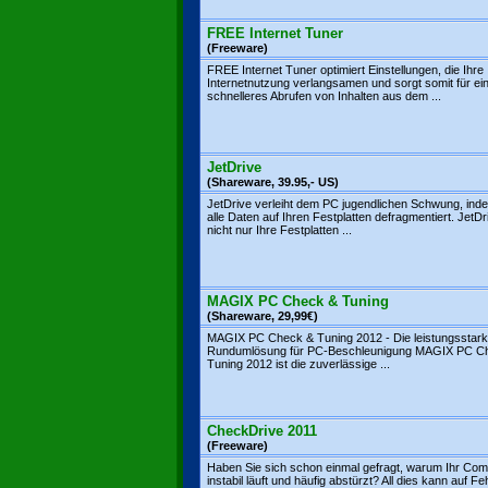
FREE Internet Tuner
(Freeware)
FREE Internet Tuner optimiert Einstellungen, die Ihre
Internetnutzung verlangsamen und sorgt somit für ei
schnelleres Abrufen von Inhalten aus dem ...
JetDrive
(Shareware, 39.95,- US)
JetDrive verleiht dem PC jugendlichen Schwung, ind
alle Daten auf Ihren Festplatten defragmentiert. JetD
nicht nur Ihre Festplatten ...
MAGIX PC Check & Tuning
(Shareware, 29,99€)
MAGIX PC Check & Tuning 2012 - Die leistungsstar
Rundumlösung für PC-Beschleunigung MAGIX PC C
Tuning 2012 ist die zuverlässige ...
CheckDrive 2011
(Freeware)
Haben Sie sich schon einmal gefragt, warum Ihr Com
instabil läuft und häufig abstürzt? All dies kann auf Feh