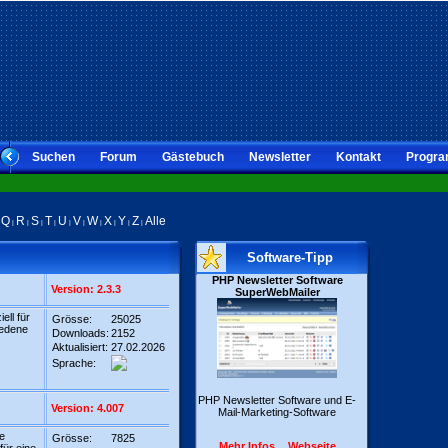
Suchen
Forum
Gästebuch
Newsletter
Kontakt
Progra
Q
R
S
T
U
V
W
X
Y
Z
Alle
|
|
|
|
|
|
|
|
|
|
|
Software-Tipp
PHP Newsletter Software
Version: 2.3.3
SuperWebMailer
ell für
Grösse:
25025
iedene
Downloads:
2152
Aktualisiert:
27.02.2026
Sprache:
PHP Newsletter Software und E-
Version: 4.007
Mail-Marketing-Software
e
Grösse:
7825
Mehr Infos...
Webseite