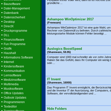
Festplatte immer voller wird, dann ist es höchste Zeit 
•
gründliche ...
Bausoftware
•
Datei-Management
•
Datenbank
•
Datensicherheit
Ashampoo WinOptimizer 2017
•
Desktop
(Freeware)
•
DirectX
Ashampoo WinOptimizer 2017 ist eine gute Wahl, um
•
Druckprogramme
Rechner von Datenmüll zu befreien. Durch zahlreiche
leistungsstarke Module können Fehler beseitigt ...
•
DLL
•
Finanzsoftware
•
Fun Programme
•
Grafik
Auslogics BoostSpeed
•
(Shareware, 59.95)
Haushalt
•
Computer sind 1000 mal schneller als vor zehn Jahre
Informations Software
Haben Sie das Gefühl, dass Ihr Computer ein wenig s
•
Internet
sein ...
•
Kindersoftware
•
Kommunikation
•
Lernsoftware
•
IT Invent
Medizinsoftware
(Shareware, 16000)
•
Multimedia
Das Programm IT Invent ermöglicht, die Berücksicht
•
Musiksoftware
und die Inventur IT der Ausrüstung, der Computers, 
•
Office Updates
Software, der vervollständigenden und ...
•
Outlook Updates
•
Programmieren
•
Texteditor
Hide Folders
•