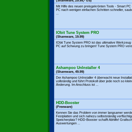
(Shareware, 29.95,- US)
Mit Hilfe des neuen preisgekrönten Tools - Smart PC - 
PC nach wenigen einfachen Schritten schneller, saub
...
IObit Tune System PRO
(Shareware, 19.99)
IObit Tune System PRO ist das ultimative Werkzeug
PC auf Schwung zu bringen! Tune System PRO vereint
Ashampoo UnInstaller 4
(Shareware, 49.99)
Der Ashampoo UnInstaller 4 überwacht neue Installat
vollständig und führt Protokoll über jede noch so klei
Änderung. Im Anschluss ist ...
HDD-Booster
(Freeware)
Kennen Sie das Problem von immer langsamer werd
Festplatten und sich nahezu selbstständig verflücht
Speicherplatz? HDD-Booster schafft Abhilfe! Grafisc
Auswertungen ...