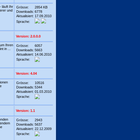
läuft Ihr
Grösse:
2854 KB
erer und
Downloads:
6778
Aktualisiert:
17.09.2010
Sprache:
Version: 2.0.0.0
 um Ihren
Grösse:
6057
 in ...
Downloads:
5663
Aktualisiert:
14.06.2010
Sprache:
Version: 4.04
ionen
Grösse:
10516
ne
Downloads:
5344
Aktualisiert:
01.03.2010
Sprache:
Version: 1.1
enden
Grösse:
2943
igendem
Downloads:
5637
he
Aktualisiert:
22.12.2009
Sprache: