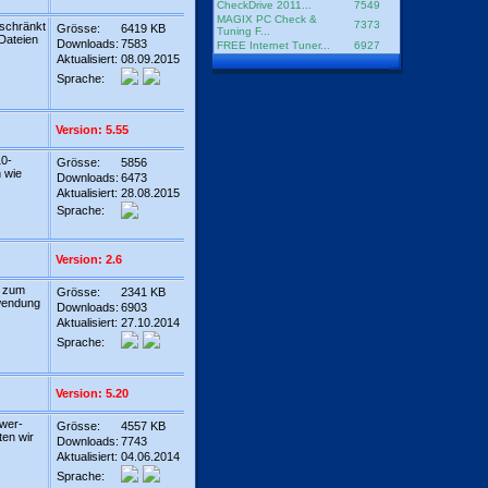
CheckDrive 2011...
7549
MAGIX PC Check &
7373
schränkt
Grösse:
6419 KB
Tuning F...
 Dateien
Downloads:
7583
FREE Internet Tuner...
6927
Aktualisiert:
08.09.2015
Sprache:
Version: 5.55
10-
Grösse:
5856
n wie
Downloads:
6473
Aktualisiert:
28.08.2015
Sprache:
Version: 2.6
m zum
Grösse:
2341 KB
wendung
Downloads:
6903
Aktualisiert:
27.10.2014
Sprache:
Version: 5.20
ower-
Grösse:
4557 KB
ten wir
Downloads:
7743
Aktualisiert:
04.06.2014
Sprache: