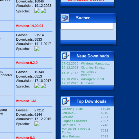
für eine
Downloads:
16046
Aktualisiert:
19.12.2023
Sprache:
Suchen
Version: 14.00.04
Grösse:
21514
,
Downloads:
5833
Aktualisiert:
14.11.2017
Sprache:
Neue Downloads
Version: 9.2.0
27.02.2026
Windows Manager...
19.12.2023
Cleaning Suite...
n.
Ashampoo
Grösse:
15340
14.11.2017
chneller
WinOpt...
Downloads:
6513
17.10.2017
Auslogics Boost...
Aktualisiert:
17.10.2017
17.12.2016
IT Invent...
Sprache:
Version: 1.61
Top Downloads
Cleaning Suite...
16046
igung
Grösse:
27212
JetDrive...
8010
der
Downloads:
6144
CPUuse...
7831
Aktualisiert:
17.12.2016
Lingobit Localizer...
7807
Sprache:
Start Menu X...
7743
MAGIX PC Check &
7622
Tuning...
Hide Folders...
7583
Version: 5.3