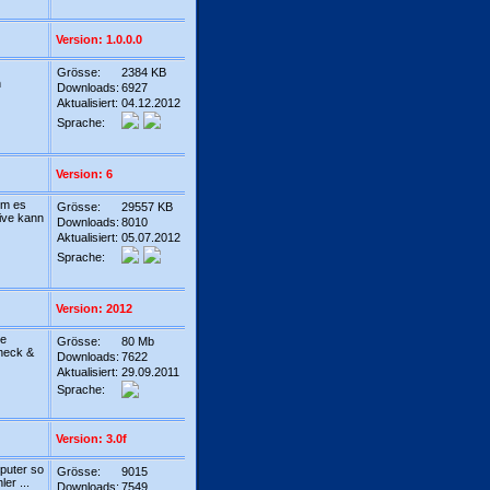
Version: 1.0.0.0
Grösse:
2384 KB
n
Downloads:
6927
Aktualisiert:
04.12.2012
Sprache:
Version: 6
em es
Grösse:
29557 KB
rive kann
Downloads:
8010
Aktualisiert:
05.07.2012
Sprache:
Version: 2012
ke
Grösse:
80 Mb
heck &
Downloads:
7622
Aktualisiert:
29.09.2011
Sprache:
Version: 3.0f
puter so
Grösse:
9015
ler ...
Downloads:
7549