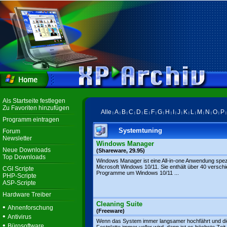
Als Startseite festlegen
Zu Favoriten hinzufügen
Alle
A
B
C
D
E
F
G
H
I
J
K
L
M
N
O
P
|
|
|
|
|
|
|
|
|
|
|
|
|
|
|
|
Programm eintragen
Systemtuning
Forum
Newsletter
Windows Manager
Neue Downloads
(Shareware, 29.95)
Top Downloads
Windows Manager ist eine All-in-one Anwendung spezi
Microsoft Windows 10/11. Sie enthält über 40 versch
CGI Scripte
Programme um Windows 10/11 ...
PHP-Scripte
ASP-Scripte
Hardware Treiber
Cleaning Suite
•
Ahnenforschung
(Freeware)
•
Antivirus
Wenn das System immer langsamer hochfährt und di
•
Bürosoftware