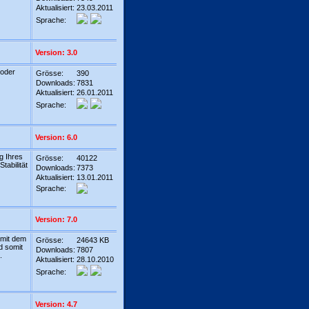
Aktualisiert:
23.03.2011
Sprache:
Version: 3.0
 oder
Grösse:
390
Downloads:
7831
Aktualisiert:
26.01.2011
Sprache:
Version: 6.0
g Ihres
Grösse:
40122
tabilität
Downloads:
7373
Aktualisiert:
13.01.2011
Sprache:
Version: 7.0
, mit dem
Grösse:
24643 KB
d somit
Downloads:
7807
.
Aktualisiert:
28.10.2010
Sprache:
Version: 4.7