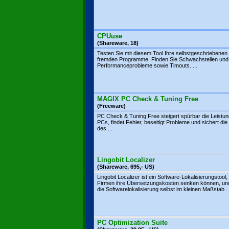
CPUuse
(Shareware, 18)
Testen Sie mit diesem Tool Ihre selbstgeschriebenen
fremden Programme. Finden Sie Schwachstellen und
Performanceprobleme sowie Timouts. ...
MAGIX PC Check & Tuning Free
(Freeware)
PC Check & Tuning Free steigert spürbar die Leistun
PCs, findet Fehler, beseitigt Probleme und sichert die S
des ...
Lingobit Localizer
(Shareware, 695,- US)
Lingobit Localizer ist ein Software-Lokalisierungstool
Firmen ihre Übersetzungskosten senken können, un
die Softwarelokalisierung selbst im kleinen Maßstab ..
PC Optimization Suite