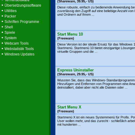
Terminsoftware
(Shareware, 39.95,- US)
•
Übersetzungssoftware
Diese robuste, einfach zu bedienende Anwendung be
•
Utilities
zuverlässig den Zugriff auf eine beliebige Anzahl von
und Ordnern auf Ihrem ...
•
Packer
•
Schriften Programme
•
Shell
•
Spiele
Start Menu 10
•
System
(Freeware)
•
Webcam Tools
Diese Version ist der ideale Ersatz für das Windows 
•
Startmenü. Startmenü 10 bietet einzigartige Lösunge
Webstatistik Tools
virtuelle Gruppen und die ...
•
Windows Updates
Express Uninstaller
(Shareware, 29.95,- US)
Wussten Sie, dass das Windows-Standardprogram
Hinzufügen und Entfernen von Programmen eine An
deinstalliert, dabei aber nicht alle Dateien oder ...
Start Menu X
(Freeware)
Startmenü X ist ein neues Systemmenü für Profis. P
User wollen mehr, und das zurecht - schließlich arbei
mit hunderten ...