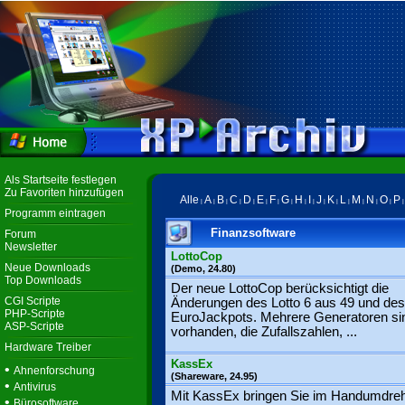
Als Startseite festlegen
Zu Favoriten hinzufügen
Alle
A
B
C
D
E
F
G
H
I
J
K
L
M
N
O
P
|
|
|
|
|
|
|
|
|
|
|
|
|
|
|
|
Programm eintragen
Finanzsoftware
Forum
Newsletter
LottoCop
Neue Downloads
(Demo, 24.80)
Top Downloads
Der neue LottoCop berücksichtigt die
CGI Scripte
Änderungen des Lotto 6 aus 49 und des
PHP-Scripte
EuroJackpots. Mehrere Generatoren si
ASP-Scripte
vorhanden, die Zufallszahlen, ...
Hardware Treiber
KassEx
•
Ahnenforschung
(Shareware, 24.95)
•
Antivirus
Mit KassEx bringen Sie im Handumdre
•
Bürosoftware