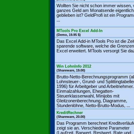
Wollten Sie nicht schon immer wissen, 
ganzes Geld am Monatsende eigentlich
geblieben ist? GeldProfi ist ein Progra
...
MTools Pro Excel Add-In
(Demo, 19.95 $)
Das Excel Add-in MTools Pro ist die Zei
sparende software, welche die Grenzen
Excel erweitert. MTools versorgt Sie daz
Win LohnInfo 2012
(Shareware, 19.00)
Brutto-Netto-Berechnungsprogramm (al
Lohnsteuer-, Grund- und Splittingtabelle
1996) für Arbeitgeber und Arbeitnehmer.
Einmalzahlungen, Ehegatten-
Steuerklassenwahl, Minijobs mit
Gleitzonenberechnung, Diagramme,
Stundenlöhne, Netto-Brutto-Modus, ...
KreditRechner
(Shareware, 20.00)
Das Programm berechnet Kreditverläuf
zeigt sie an. Verschiedene Parameter
(Laufzeit, Barwert, Restwert, Rate und