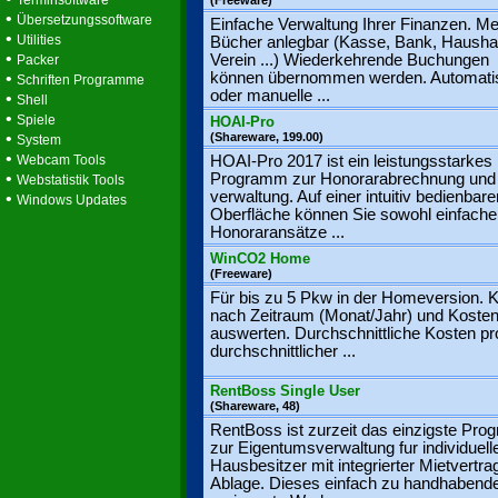
Terminsoftware
(Freeware)
•
Übersetzungssoftware
Einfache Verwaltung Ihrer Finanzen. M
•
Utilities
Bücher anlegbar (Kasse, Bank, Haushal
•
Verein ...) Wiederkehrende Buchungen
Packer
•
können übernommen werden. Automati
Schriften Programme
oder manuelle ...
•
Shell
•
Spiele
HOAI-Pro
•
(Shareware, 199.00)
System
•
Webcam Tools
HOAI-Pro 2017 ist ein leistungsstarkes
•
Programm zur Honorarabrechnung und 
Webstatistik Tools
verwaltung. Auf einer intuitiv bedienbare
•
Windows Updates
Oberfläche können Sie sowohl einfache
Honoraransätze ...
WinCO2 Home
(Freeware)
Für bis zu 5 Pkw in der Homeversion. 
nach Zeitraum (Monat/Jahr) und Kosten
auswerten. Durchschnittliche Kosten p
durchschnittlicher ...
RentBoss Single User
(Shareware, 48)
RentBoss ist zurzeit das einzigste Pr
zur Eigentumsverwaltung fur individuell
Hausbesitzer mit integrierter Mietvertra
Ablage. Dieses einfach zu handhabend