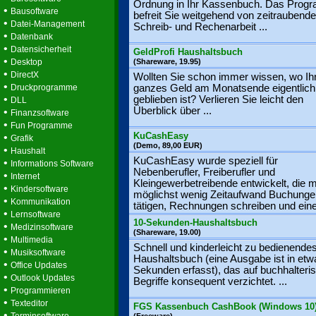
Ordnung in Ihr Kassenbuch. Das Prog
•
Bausoftware
befreit Sie weitgehend von zeitraubende
•
Datei-Management
Schreib- und Rechenarbeit ...
•
Datenbank
•
Datensicherheit
GeldProfi Haushaltsbuch
•
Desktop
(Shareware, 19.95)
•
DirectX
Wollten Sie schon immer wissen, wo Ih
•
Druckprogramme
ganzes Geld am Monatsende eigentlich
•
geblieben ist? Verlieren Sie leicht den
DLL
Überblick über ...
•
Finanzsoftware
•
Fun Programme
KuCashEasy
•
Grafik
(Demo, 89,00 EUR)
•
Haushalt
KuCashEasy wurde speziell für
•
Informations Software
Nebenberufler, Freiberufler und
•
Internet
Kleingewerbetreibende entwickelt, die m
•
Kindersoftware
möglichst wenig Zeitaufwand Buchunge
•
Kommunikation
tätigen, Rechnungen schreiben und eine 
•
Lernsoftware
10-Sekunden-Haushaltsbuch
•
Medizinsoftware
(Shareware, 19.00)
•
Multimedia
Schnell und kinderleicht zu bedienende
•
Musiksoftware
Haushaltsbuch (eine Ausgabe ist in etw
•
Office Updates
Sekunden erfasst), das auf buchhalteri
•
Outlook Updates
Begriffe konsequent verzichtet. ...
•
Programmieren
•
Texteditor
FGS Kassenbuch CashBook (Windows 10
•