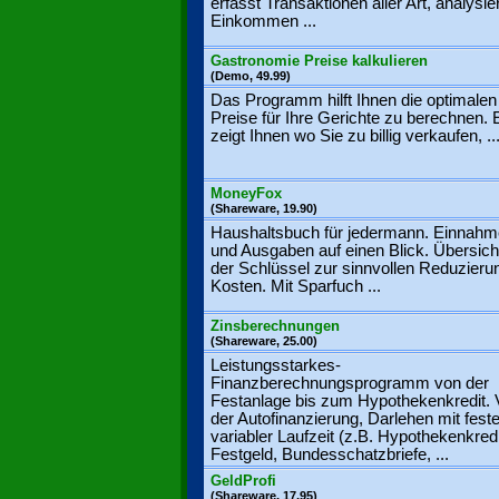
erfasst Transaktionen aller Art, analysie
Einkommen ...
Gastronomie Preise kalkulieren
(Demo, 49.99)
Das Programm hilft Ihnen die optimalen
Preise für Ihre Gerichte zu berechnen. 
zeigt Ihnen wo Sie zu billig verkaufen, ..
MoneyFox
(Shareware, 19.90)
Haushaltsbuch für jedermann. Einnah
und Ausgaben auf einen Blick. Übersicht
der Schlüssel zur sinnvollen Reduzieru
Kosten. Mit Sparfuch ...
Zinsberechnungen
(Shareware, 25.00)
Leistungsstarkes-
Finanzberechnungsprogramm von der
Festanlage bis zum Hypothekenkredit. 
der Autofinanzierung, Darlehen mit fest
variabler Laufzeit (z.B. Hypothekenkredi
Festgeld, Bundesschatzbriefe, ...
GeldProfi
(Shareware, 17.95)