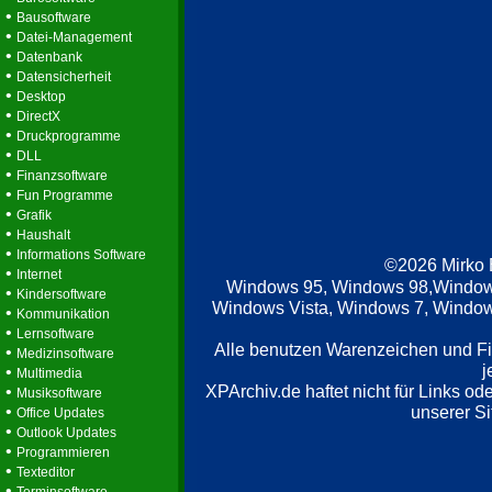
•
Bausoftware
•
Datei-Management
•
Datenbank
•
Datensicherheit
•
Desktop
•
DirectX
•
Druckprogramme
•
DLL
•
Finanzsoftware
•
Fun Programme
•
Grafik
•
Haushalt
•
Informations Software
©2026 Mirko
•
Internet
Windows 95, Windows 98,Window
•
Kindersoftware
Windows Vista, Windows 7, Windows
•
Kommunikation
•
Lernsoftware
Alle benutzen Warenzeichen und F
•
Medizinsoftware
j
•
Multimedia
XPArchiv.de haftet nicht für Links o
•
Musiksoftware
•
unserer Si
Office Updates
•
Outlook Updates
•
Programmieren
•
Texteditor
•