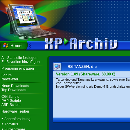
Als Startseite festlegen
Zu Favoriten hinzufügen
RS-TANZEN, die
Programm eintragen
Version 1.09 (Shareware, 30,00 €)
Forum
Newsletter
Tanzvideo und Tanzmusikverwaltung, sowie eine S
von Tanzschritten.
Neue Downloads
In der SW-Version sind als Demo 4 Grundschritte ent
Top Downloads
CGI Scripte
PHP-Scripte
ASP-Scripte
Hardware Treiber
•
Ahnenforschung
•
Antivirus
•
Bürosoftware