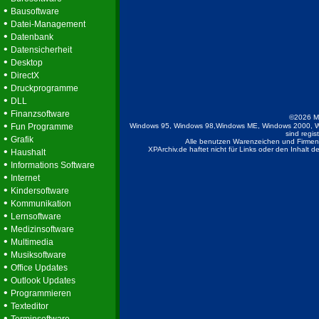
•
Bausoftware
•
Datei-Management
•
Datenbank
•
Datensicherheit
•
Desktop
•
DirectX
•
Druckprogramme
•
DLL
•
Finanzsoftware
©2026 M
•
Fun Programme
Windows 95, Windows 98,Windows ME, Windows 2000, W
sind regis
•
Grafik
Alle benutzen Warenzeichen und Firmenb
•
XPArchiv.de haftet nicht für Links oder den Inhalt 
Haushalt
•
Informations Software
•
Internet
•
Kindersoftware
•
Kommunikation
•
Lernsoftware
•
Medizinsoftware
•
Multimedia
•
Musiksoftware
•
Office Updates
•
Outlook Updates
•
Programmieren
•
Texteditor
•