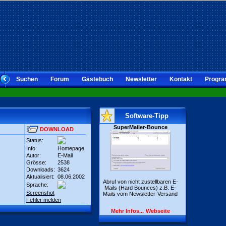
Suchen
Forum
Gästebuch
Newsletter
Kontakt
Progra
Software-Tipp
SuperMailer-Bounce
DOWNLOAD
Status:
Info:
Homepage
Autor:
E-Mail
Grösse:
2538
Downloads:
3624
Aktualisiert:
08.06.2002
Abruf von nicht zustellbaren E-
Sprache:
Mails (Hard Bounces) z.B. E-
Screenshot
Mails vom Newsletter-Versand
Fehler melden
Mehr Infos...
Webseite