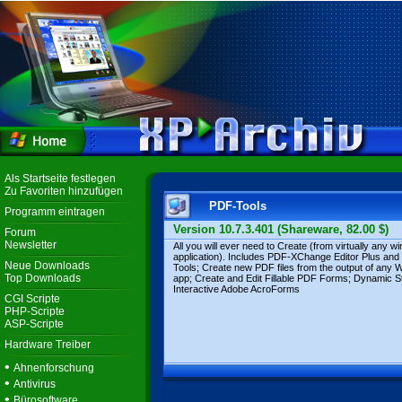
Als Startseite festlegen
Zu Favoriten hinzufügen
PDF-Tools
Programm eintragen
Version 10.7.3.401 (Shareware, 82.00 $)
Forum
Newsletter
All you will ever need to Create (from virtually any 
application). Includes PDF-XChange Editor Plus an
Neue Downloads
Tools; Create new PDF files from the output of any
Top Downloads
app; Create and Edit Fillable PDF Forms; Dynamic 
Interactive Adobe AcroForms
CGI Scripte
PHP-Scripte
ASP-Scripte
Hardware Treiber
•
Ahnenforschung
•
Antivirus
•
Bürosoftware