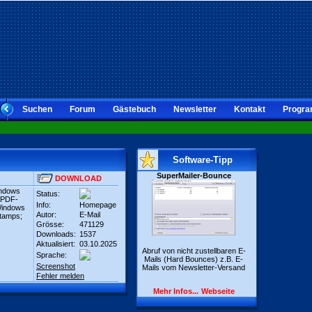
Suchen
Forum
Gästebuch
Newsletter
Kontakt
Progra
Software-Tipp
SuperMailer-Bounce
DOWNLOAD
windows
Status:
d PDF-
Info:
Homepage
 Windows
Autor:
E-Mail
Stamps;
Grösse:
471129
Downloads:
1537
Aktualisiert:
03.10.2025
Abruf von nicht zustellbaren E-
Sprache:
Mails (Hard Bounces) z.B. E-
Screenshot
Mails vom Newsletter-Versand
Fehler melden
Mehr Infos...
Webseite