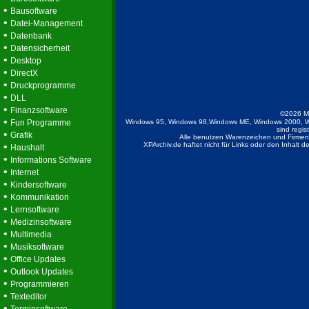
•
Bausoftware
•
Datei-Management
•
Datenbank
•
Datensicherheit
•
Desktop
•
DirectX
•
Druckprogramme
•
DLL
•
Finanzsoftware
©2026 M
•
Fun Programme
Windows 95, Windows 98,Windows ME, Windows 2000, W
sind regis
•
Grafik
Alle benutzen Warenzeichen und Firmenb
•
XPArchiv.de haftet nicht für Links oder den Inhalt 
Haushalt
•
Informations Software
•
Internet
•
Kindersoftware
•
Kommunikation
•
Lernsoftware
•
Medizinsoftware
•
Multimedia
•
Musiksoftware
•
Office Updates
•
Outlook Updates
•
Programmieren
•
Texteditor
•