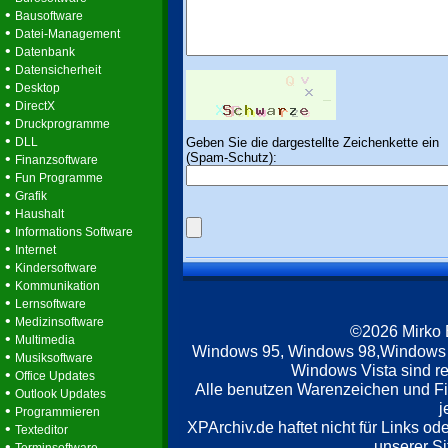
•
Bausoftware
•
Datei-Management
•
Datenbank
•
Datensicherheit
•
Desktop
•
DirectX
•
Druckprogramme
•
Geben Sie die dargestellte Zeichenkette ein
DLL
(Spam-Schutz):
•
Finanzsoftware
•
Fun Programme
•
Grafik
•
Haushalt
•
Informations Software
•
Internet
•
Kindersoftware
•
Kommunikation
•
Lernsoftware
•
Medizinsoftware
©2026 Mirko
•
Multimedia
Windows 95, Windows 98,Windows
•
Musiksoftware
Windows Vista sind re
•
Office Updates
Alle benutzen Warenzeichen und F
•
Outlook Updates
j
•
Programmieren
XPArchiv.de haftet nicht für Links o
•
Texteditor
unserer Si
•