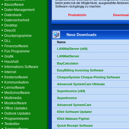
bietet jederzeit die Möglichkeit, ausgewählte Aktionen
•
Bausoftware
Software rückgängig zu machen.
•
Datei-Management
•
Datenbank
Produktinfo
Download
•
Datensicherheit
•
Desktop
•
DirectX
Neue Downloads
•
Druckprogramme
•
DLL
Name
•
Finanzsoftware
LANMailServer (x64)
•
Fun Programme
•
Grafik
LANMailServer
•
Haushalt
BayCalculator
•
Informations Software
EasyBilling Invoicing Software
•
Internet
•
Kindersoftware
ChequeSystem Cheque Printing Software
•
Kommunikation
Advanced SystemCare Ultimate
•
Lernsoftware
SuperInvoice (x64)
•
Medizinsoftware
•
Multimedia
SuperInvoice
•
Musiksoftware
Advanced SystemCare
•
Office Updates
IObit Software Updater
•
Outlook Updates
•
Programmieren
IObit Malware Fighter
•
Texteditor
Quick Receipt Software
•