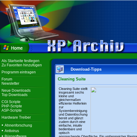
Als Startseite festlegen
Zu Favoriten hinzufügen
Download-Tipps
Programm eintragen
Cleaning Suite
Forum
Newsletter
Cleaning Suite stellt
Neue Downloads
insgesamt sechs
Top Downloads
kleine und
gleichermaßen
CGI Scripte
effiziente Helferlein
PHP-Scripte
zur
ASP-Scripte
Systembereinigung
und Datenlöschung
Hardware Treiber
bereit und glänzt
zudem durch eine
•
Ahnenforschung
einfache, intuitiv
bedienbare und
•
Antivirus
optisch
•
Bürosoftware
ansprechende Oberfläche. Ein umfangreicher Resto