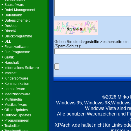
•
Bausoftware
•
Datei-Management
•
Datenbank
•
Datensicherheit
•
Desktop
•
DirectX
•
Druckprogramme
•
Geben Sie die dargestellte Zeichenkette ein
DLL
(Spam-Schutz):
•
Finanzsoftware
•
Fun Programme
•
Grafik
•
Haushalt
•
Informations Software
•
Internet
•
Kindersoftware
•
Kommunikation
•
Lernsoftware
•
Medizinsoftware
©2026 Mirko
•
Multimedia
Windows 95, Windows 98,Windows
•
Musiksoftware
Windows Vista sind re
•
Office Updates
Alle benutzen Warenzeichen und F
•
Outlook Updates
j
•
Programmieren
XPArchiv.de haftet nicht für Links o
•
Texteditor
unserer Si
•