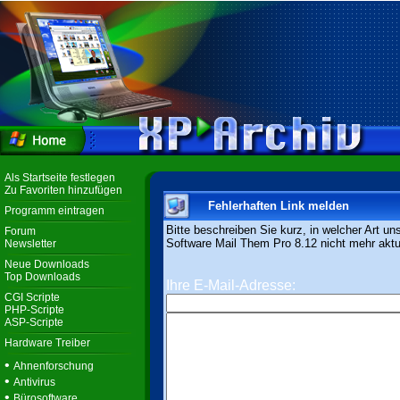
Als Startseite festlegen
Zu Favoriten hinzufügen
Fehlerhaften Link melden
Programm eintragen
Bitte beschreiben Sie kurz, in welcher Art un
Forum
Software Mail Them Pro 8.12 nicht mehr aktue
Newsletter
Neue Downloads
Top Downloads
Ihre E-Mail-Adresse:
CGI Scripte
PHP-Scripte
ASP-Scripte
Hardware Treiber
•
Ahnenforschung
•
Antivirus
•
Bürosoftware