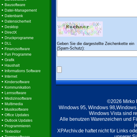
•
Bausoftware
•
Datei-Management
•
Datenbank
•
Datensicherheit
•
Desktop
•
DirectX
•
Druckprogramme
•
Geben Sie die dargestellte Zeichenkette ein
DLL
(Spam-Schutz):
•
Finanzsoftware
•
Fun Programme
•
Grafik
•
Haushalt
•
Informations Software
•
Internet
•
Kindersoftware
•
Kommunikation
•
Lernsoftware
•
Medizinsoftware
©2026 Mirko
•
Multimedia
Windows 95, Windows 98,Windows
•
Musiksoftware
Windows Vista sind re
•
Office Updates
Alle benutzen Warenzeichen und F
•
Outlook Updates
j
•
Programmieren
XPArchiv.de haftet nicht für Links o
•
Texteditor
unserer Si
•