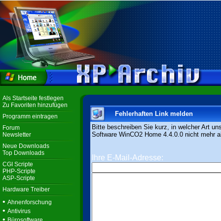
Als Startseite festlegen
Zu Favoriten hinzufügen
Fehlerhaften Link melden
Programm eintragen
Bitte beschreiben Sie kurz, in welcher Art un
Forum
Software WinCO2 Home 4.4.0.0 nicht mehr akt
Newsletter
Neue Downloads
Top Downloads
Ihre E-Mail-Adresse:
CGI Scripte
PHP-Scripte
ASP-Scripte
Hardware Treiber
•
Ahnenforschung
•
Antivirus
•
Bürosoftware